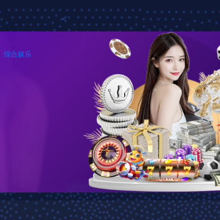
App下载
公司介绍
体育新闻
IM官方
—— 比赛数据从这里开