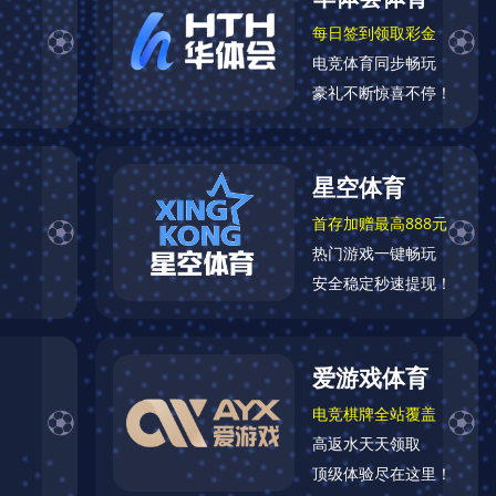
的体育服务。
2026-07-04 20:18
70 次阅读
世界杯的过程中展现出了前所未有的信心与决
这一举动不仅标志着中国足球团队在国际舞
期望和战略布局。在这篇文章中，我们将从