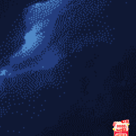
心理辅导，以帮助球员应对高压比赛环境。
升球队整体实力，为未来大赛奠定坚实基
定清晰且可行的发展目标。从短期来看，提高
则要向世界顶级强队看齐，实现真正意义上
联系，通过友谊赛等形式积累经验，也是实
引进先进技术和理念，以推动国内足球改革
在2026年和2030年的两届世界杯上取得