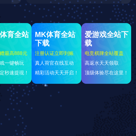
背景、参赛东盟杯的意义、球队实力提升及未
蓝图。
要性
是一个历史性的机遇。作为全球最受瞩目的体
验，也是国家形象的重要展示。通过参与高
从而提高自身竞争力。
升。球员们在训练和比赛中会不断磨练技
提升以及年轻球员的成长都具有重要意义。
系和管理机制，通过技术分析与数据支持，
能在2030年世界杯上取得理想成绩打下坚
意义