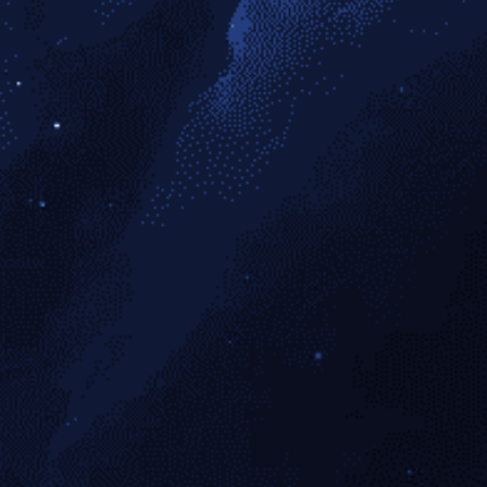
通过平台公告、推送等方式提前告知。
support@cajasdelivery.com
使用小技巧 · 提升你的观赛体验
关注你喜爱的队伍
查看历史战绩
击队伍名称旁边的图标，即可添
球队资料页可查阅近10场比赛的
至关注清单，第一时间获取动