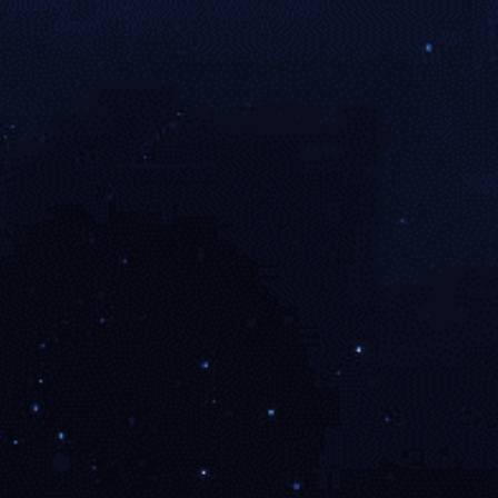
态
点
包
标
推荐网站