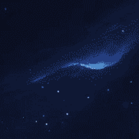
八、隐私政策的更新
当本政策有重大调整时，我们将
九、联系我们
如有任何隐私相关的问题，请发送邮件至：
赛事直播开启提醒
在赛事详情页点击“开赛提醒”，系
点
统将主动通知你准时观看。
加