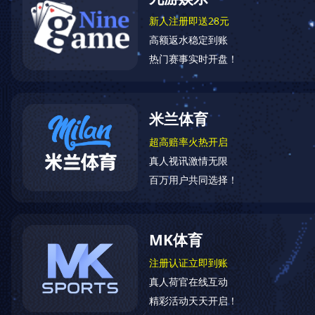
行为记录：包括访问路径、停
位置信息：在获得授权后采集
三、信息使用目的
收集到的信息将用于：
为您提供定制化内容与互动体
保障账号和数据安全
进行数据分析与服务优化
在授权基础上提供通知推送服
四、第三方共享与信息披露
我们承诺不会随意出售用户信息
经您明确授权的合作服务
与第三方技术支持商（如推送
法律法规要求或监管部门依法