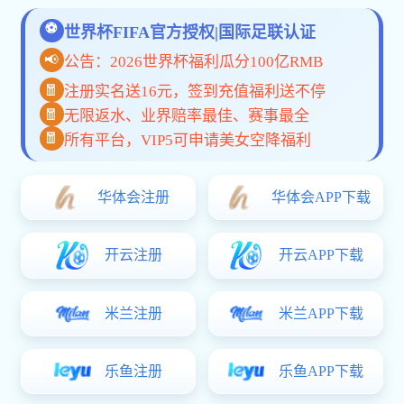
这里开始
覆盖实时赛事、专业数据、高清视频，
IM官方
APP
与网页版为您提供便捷的体育服务。
APP下载
网页版入口
首页
/
体育新闻
/ 正文
2026-05-21 02:30
125 次阅读
马德兴解析越南足球崛起背后的举国体制