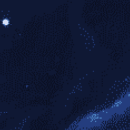
人认为应该给予弗兰克更多时间来调整和磨合团
然而，也有管理层人士表示，如果再继续拖延，
高层决定召开紧急会议，以商讨下一步策略，包
速融入团队。
无论最终决定如何，都将对球队未来产生深远影
迅速建立起自己的战术体系，并得到队员们的信
施有效改革，以防止类似情况再次发生。
4、未来展望与可能性
从当前来看，无论是留用还是更换主帅，都面临
就必须明确他的责任范围，并为他提供必要支持
不足的问题，提高整体竞争力。