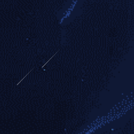
热刺主帅弗兰克面临下课危
机高层考虑是否更换教练