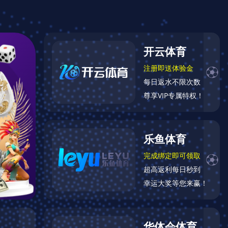
注册入口
始