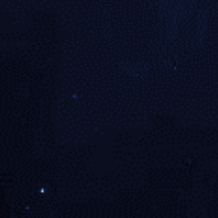
2
巴西媒体报道雷斯租借结束后将回归曼
巴西媒体近日报道，曼城足球俱乐部的年轻前
2026-06-20
3
AC米兰与科莫争夺巴萨18岁中卫昆卡
近年来，足球转会市场上，年轻球员的争夺愈发
2026-05-24
4
穆里尼奥谈葡萄牙足球传奇C罗与菲戈
本文围绕穆里尼奥对葡萄牙足球传奇人物克里斯
2026-06-05
5
马卡分析西班牙世界杯门将选择西蒙首
本文将围绕西班牙国家队在世界杯期间门将的
2026-06-12