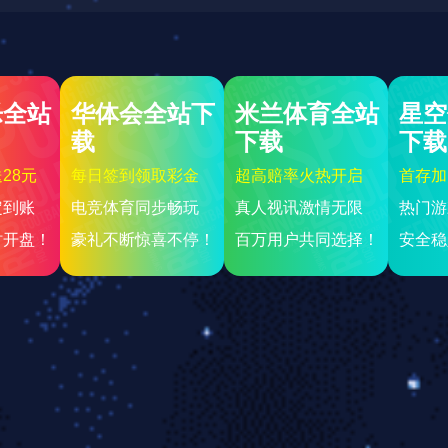
现、球员状态、高层决策及未来展望，以全面分
1、球队表现不佳
本赛季，热刺的整体表现令人失望，尤其是在关
问题。尽管有着众多优秀球员，但球队在场上的
分成为了常态。
此外，热刺在与竞争对手的直接交锋中往往无法
置，也极大地打击了球员们的士气。在过去几场
刺居然屡屡被逼平或者输掉比赛。
这种持续的不良表现，让外界对弗兰克的执教能
的保守和缺乏灵活性，使得球队难以适应快速变
境。
2、球员状态堪忧