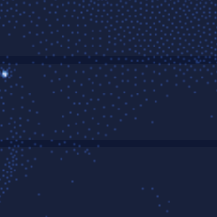
事、专业数据、高清视频，
IM官方APP
与网页版为您提供便捷
APP下载
网页版入口
热刺足球俱乐部近年来在英超联赛中的表现一直
论焦点之一。随着赛季的进行，热刺的战绩并未
练，这使得弗兰克面临巨大的下课压力。本文将