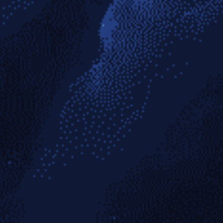
另一方面，如果最终决定更换主帅，新教练接手
仅是技术战术上的挑战，还有如何重塑队伍士气
有阵容的一套打法，以提升球队成绩。
总之，不论选择哪条道路，都需要充分考虑到长
保热刺能够重新回到英超顶级行列，实现复兴目
总结：
综上所述，目前热刺主帅弗兰克正处于下课危机
佳、核心球员状态堪忧，以及高层决策动向的不
发展方向变得扑朔迷离，无论是留用还是更换都
因此，无论最后做出什么决策，希望热刺能够尽
标，坚持合理策略，以及在关键时刻果断行动，
期待他们早日重返巅峰！