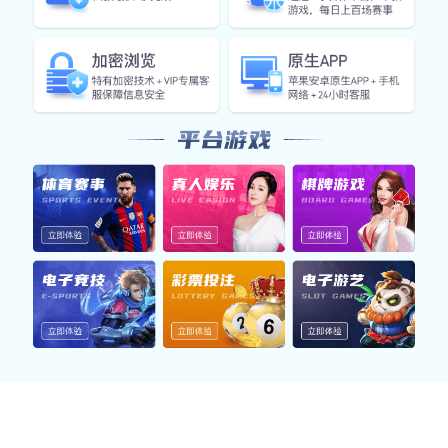
安全流程层级
访问身份控制
采用IP定位、设备识别与权限隔离，为IM官方平台用
户建立第一道防线。
通信加密协议
全站部署TLS协议，保障数据在IM官方版网站登录入
口-IM(中国)体系中传输过程的完整性与保密性。
行为审计机制
记录关键行为轨迹，搭配日志溯源功能，协助事后安全
验证与应急响应。
实时异常拦截