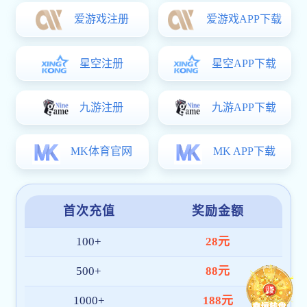
数据洞察中心
基于IM官方的强大数据体系，从全球视角出发，为用户提供
清晰可靠的赛事平台运营概览。
150+
20K+
覆盖国家与地区
日均赛事场次
1.2M
99.95%
月活跃用户
平台稳定率