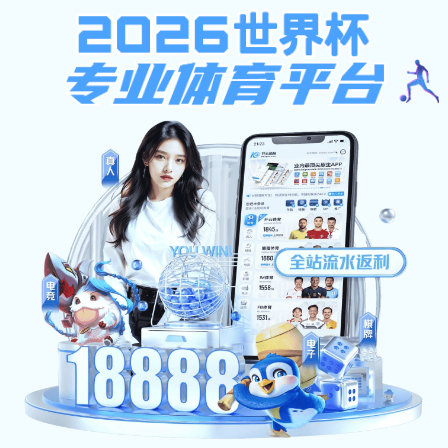
注册入口
关于 IM官方
企业概况
国际认证
未来发展