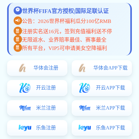
这里开始
覆盖实时赛事、专业数据、高清视频，
IM官方
APP
与网页版为您提供便捷的体育服务。
APP下载
网页版入口
首页
/
体育新闻
/ 正文
2026-07-03 00:24
66 次阅读
瓜迪奥拉直言不信VAR强调英超争冠主动