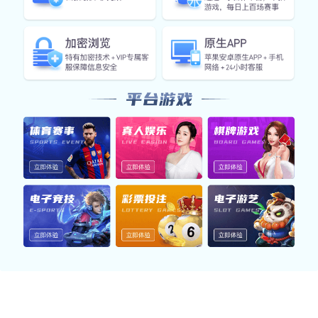
最后，他还强调，足球是一项瞬息万变的运动，而
VAR往往无法快速适应这些变化，因此他期待能有进
一步改进，以便更加符合比赛实际需求。瓜迪奥拉希
望能够通过更有效的方法来提升比赛公正性，而不是
单纯依赖一项技术。
2、曼城争冠形势分析
当前英超联赛中，各支球队实力相当，曼城虽然是卫
冕冠军，但瓜迪奥拉明确表示，此次争冠并非仅由他
们决定。随着其他竞争对手如利物浦、切尔西等状态
渐入佳境，曼城面临着前所未有的压力。每场比赛都
充满挑战，需要全队上下付出更多努力才能保持竞争
力。