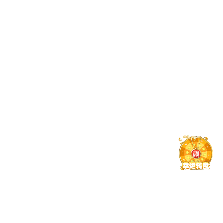
己的重要性。在这过程中，每位成员都意识到自己是
不可或缺的一部分。这种认同感有助于提高全队士
气，使他们在困境面前更加坚定，不轻言放弃。
最后，一个充满团结精神和相互信任的团队，在比赛
中的表现自然会有所提升。巴斯托尼相信，这种增强
凝聚力所带来的积极效果，将会延续至整场赛事，并
且帮助他们迎接即将到来的挑战。
3、优化战术灵活性
第三点是教练通过轮换策略使得战术安排变得更加灵
活多变。在不同对手和不同场合下，根据各自特点派
遣最合适的人选，是取得胜利的重要保障。巴斯托尼
指出，正因为此，他们可以根据实际情况制定相应战
术，而不是固守某一种风格，这是非常重要的一点。