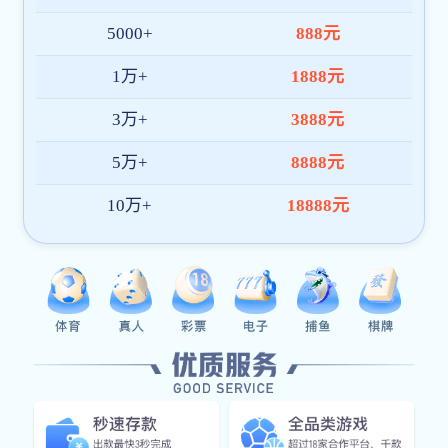
展现出的实力与潜力。
1、提升球员体能
首先，教练的轮换策略有效提升了球员的体能状态。
在漫长而密集的赛季中，球员们常常面临疲劳积累的
问题，这直接影响到他们在场上的表现。通过合理安
排首发和替补阵容，教练能够确保每位球员都有足够
的休息时间，从而保持最佳竞技状态。
其次，在比赛节奏加快、对抗愈发激烈的情况下，良
好的体能储备成为球队赢得比赛的重要因素。巴斯托
尼提到，通过轮换策略，他不仅能够减轻个人负担，
还能够在场上发挥出更高水平。这种变化让他在比赛
中更加自信，也使得球队整体战斗力大幅提升。