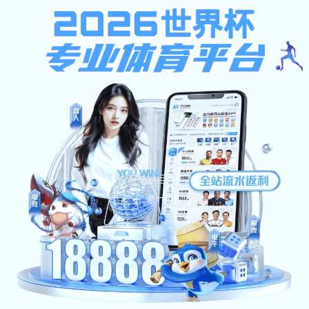
注册入口
IM官方
—— 比赛数据从