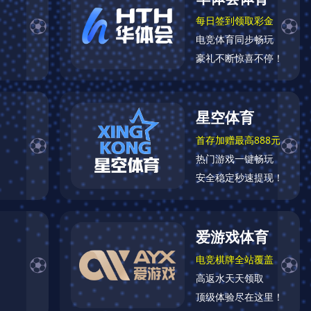
的体育服务。
2026-05-26 00:32
127 次阅读
乐部（皇马）可能不会进行大规模的引援，
马在近年来的转会操作中已经积累了丰富的
减少不必要的变动。通过对后卫和中场球员