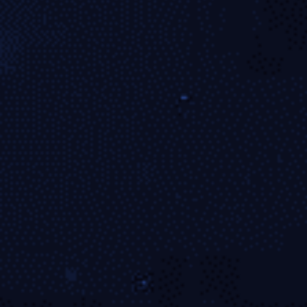
约
是各队关注的焦点。近日，...
喜
美国大学体育协会）中表现出色...
产
归骑士需中产或签换方...
申
顿凯尔特人队效力，并不会...