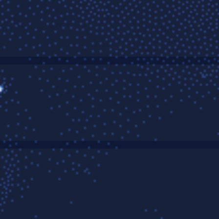
事、专业数据、高清视频，
IM官方APP
与网页版为您提供便捷
APP下载
网页版入口
在即将到来的冬季转会窗口，皇家马德里足球俱
而是将重心放在对后卫和中场球员的考察上。皇
经验与教训，因此他们更倾向于稳定现有阵容，