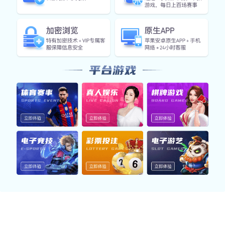
此外，米兰希望通过签下如昆卡这样有潜力的小将，
在未来能够建立起一支更具竞争力且富有深度的球
队。在此背景下，他们愿意提供良好的合同条件，以
期赢得这场争夺战。
2、科莫目前处于领先地位
尽管AC米兰对昆卡表现出浓厚兴趣，但科莫目前在争
夺中却占据了明显优势。他们不仅提供了良好的发展
平台，更因近期优异表现而获得了更多关注。科莫所
在联赛水平虽低于意甲，但他们能够给予年轻球员更
多上场机会，这无疑对昆卡颇具吸引力。
科莫俱乐部在引援方面也显得极为积极，他们意识到
球队需要新鲜血液来增强实力。而对于年仅18岁的昆
卡来说，加入这样一支渴望进步并全心投入发展的球