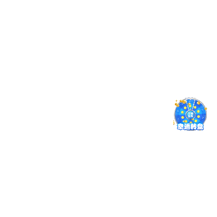
队，会让他更快适应职业联赛，从而获得锻炼机会。
科莫还计划为昆卡提供个性化的发展方案，通过专业
教练团队针对性训练，使他能够充分发挥自身潜能。
这种贴心服务使得他们在与其他俱乐部竞争时，更容
易赢得年轻球员及其家庭的青睐。
3、两队俱乐部优势比较
在这场争夺中，不同俱乐部各自所拥有的资源和优势
不可忽视。首先，AC米兰作为历史悠久且成绩斐然的
大俱乐部，其品牌效应无疑能吸引许多优秀人才加
盟。他们不仅拥有丰富的人才储备，还有值得信赖的
教练团队，可以为新加入球员提供高质量的发展空
间。
相较之下，虽然科莫是一支较小规模的俱乐部，但他