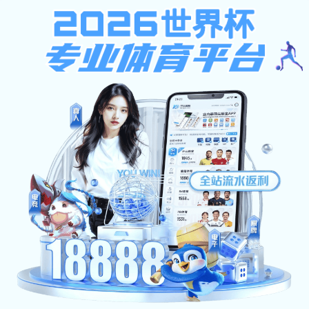
注册入口
IM官方
—— 比赛数据从