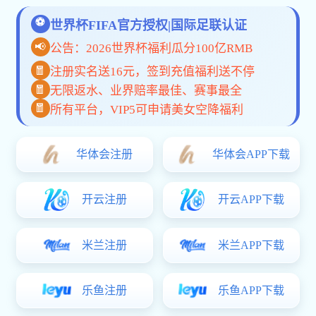
这里开始
覆盖实时赛事、专业数据、高清视频，
IM官方
APP
与网页版为您提供便捷的体育服务。
APP下载
网页版入口
首页
/
体育新闻
/ 正文
2026-05-24 00:35
143 次阅读
AC米兰与科莫争夺巴萨18岁中卫昆卡科莫