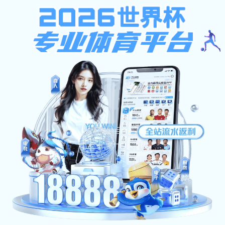
注册入口
IM官方
—— 比赛数据从