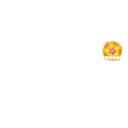
通过这样的分享，巴斯克斯不仅传达了一种对友情的
珍惜，也让更多的人了解到，在追求胜利之外，还有
更重要的人际关系存在。这样的情感共鸣，使得这些
旧照具有更深层次的意义。
3、默契配合的重要性
在足球比赛中，队员之间的默契配合往往决定着比赛
结果。巴斯克斯和卡瓦哈尔凭借多年积累下来的默
契，使得他们能够在关键时刻做出迅速反应，相互支
持。在多场重要比赛中，他们都展现出了极好的配合
能力，为球队赢得了宝贵分数。
这种默契不仅体现在技术层面，更体现在心理层面的
相互理解。当一个队员需要支持或帮助时，另一个总
能及时出现。他们对于彼此踢球风格和习惯有着清晰