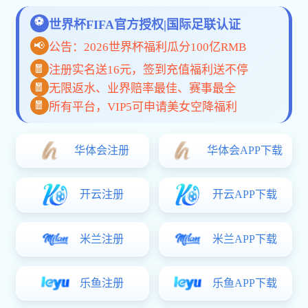
这里开始
覆盖实时赛事、专业数据、高清视频，
IM官方
APP
与网页版为您提供便捷的体育服务。
APP下载
网页版入口
首页
/
体育新闻
/ 正文
2026-06-16 22:56
63 次阅读
火箭队困境分析：缺乏领导力的杜兰特还