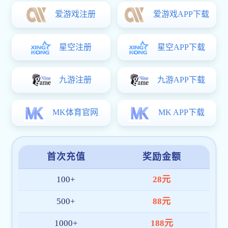
是年轻球员的平庸表现导致的问题
火箭队近年来的发展状况引发了广泛的讨论与关注，
尤其是在球队的领导力和年轻球员表现方面。在分析
火箭队困境时，我们不可忽视像凯文·杜兰特这样的明
星球员在团队中的作用。尽管他拥有卓越的个人能
力，但缺乏有效的领导力使得球队在关键时刻无法发
挥出应有的水平。此外，年轻球员们在比赛中展现出
的平庸表现也加剧了球队的问题。本文将从四个方面
深入探讨火箭队当前所面临的困境：杜兰特的领导力
不足、年轻球员的不成熟、教练策略的影响以及管理
层决策失误。希望通过这些分析，能够为火箭队未来