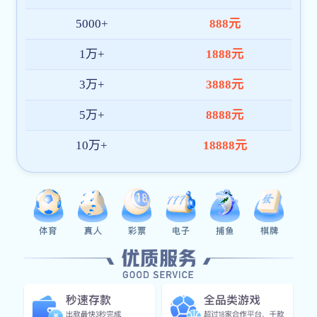
的发展提供一些思路。
1、杜兰特的领导力不足
作为一名超级明星，凯文·杜兰特本应是火箭队的核心
与领袖。然而，他在场上的领导力却令人担忧。在重
要比赛中，他常常显得过于依赖个人进攻，而缺乏对
全局的把控。这种过度依赖自我的风格，限制了其他
球员的发展空间，使得整个团队难以形成合力。
此外，杜兰特在场下与队友之间的沟通也显得不够积
极。他并没有很好地承担起传授经验和鼓励年轻球员
成长的重要角色。这导致许多年轻球员在面对压力时
缺乏信心和支持，从而影响了他们在场上的表现。
总之，尽管杜兰特技术出众，但他的领导能力不足，