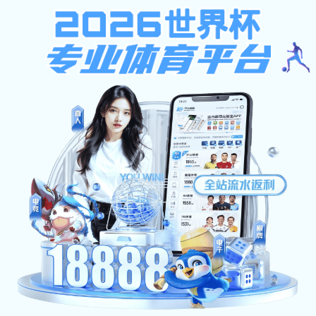
注册入口
IM官方
—— 比赛数据从