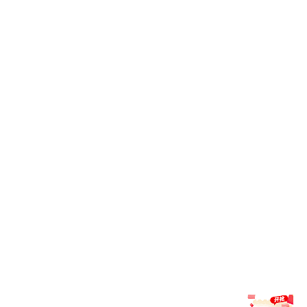
加大了输掉比赛的风险。
因此，提高教练团队对于战术安排及临场调整能力，
将是改善火箭队现状的重要一步。同时，加强与玩家
之间的信息交流，也有助于提升战术执行效果，为球
队注入更多活力。
4、管理层决策失误
除了场上的问题外，管理层的一些决策同样影响着火
箭队的发展。过去几个赛季中，一些引援策略并未达
到预期效果，有些交易甚至导致核心阵容的不稳定。
这让整支球队处于一种不断调整却又无法找到最佳状
态的位置上，同时增加了更衣室内的不确定性。
此外，在选秀过程中，对于潜力新星的人才识别也显