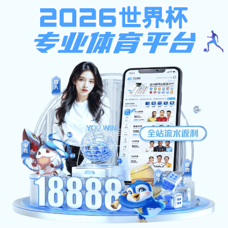
注册入口
IM官方
—— 比赛数据从