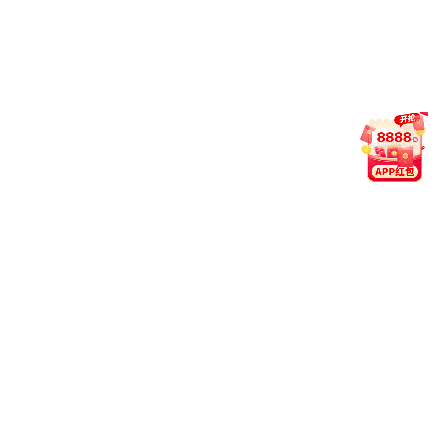
而且，以其年龄来看，可以预见他将在未来多年里为
俱乐部贡献力量，从长远角度看，这是一次明智之
举。
另一方面，如果尼斯塔德选择留下并与特温特续约，
对该队也将产生积极作用。他将继续与队友共同成
长，为球队争取更好的成绩，同时也为自己赢得更高
曝光率，通过稳定表现寻求其他豪门青睐。此外，这
样也表明了俱乐部对青训工作的重视，有助于吸引更
多优秀青年加入，提高整体实力。
总之，无论结果如何，此次事件均反映出当今足球市
场中的动态变化，以及各方利益之间复杂而微妙的互
动关系。这不仅关乎个人职业生涯，也涉及到两家俱
乐部未来的发展轨迹，其背后的故事值得我们深思与