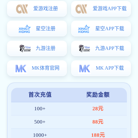
马租借情况
近年来，意大利足球联赛的竞争愈发激烈，各俱乐部
在转会市场上的动作也日趋频繁。近日，那不勒斯俱
乐部与埃文弗格森的经纪人展开接触，关注罗马俱乐
部对这位年轻前锋的租借情况，引起了广泛的关注。
在这篇文章中，我们将从四个方面详细分析这一事
件，首先探讨那不勒斯为何关注埃文弗格森，其次分
析罗马俱乐部的现状，再来讨论租借交易可能带来的
影响，最后展望未来的发展趋势。这一系列的探讨将
有助于读者更全面地理解这一复杂的转会动态。
1、那不勒斯为何关注埃文弗格森