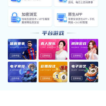
启时能迅速达成协议，从而避免其他竞争对手插足。
这种提前布局对于任何一个希望保持竞争力的俱乐部
来说都是至关重要的一步。
2、罗马俱乐部当前状况
罗马俱乐部近年来在意甲联赛中的表现波动较大，尽
管阵容中拥有一些明星球员，但整体战绩并未达到预
期。这使得他们不得不考虑通过租借等方式调整阵
容，以提升球队竞争力。在这种背景下，埃文弗格森
被引入视线之内。
目前，罗马面临着一定的人事调整压力，一些老将即
将离队，而年轻球员尚未完全成熟。因此，引进像埃
文弗格森这样具有发展潜力的小将，将有助于填补阵
容空缺，并为球队注入新的活力。此外，通过租借形