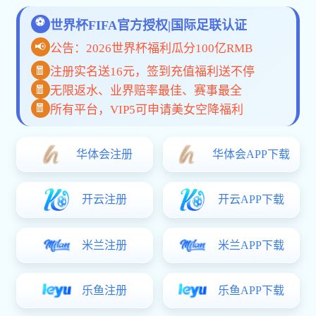
这里开始
覆盖实时赛事、专业数据、高清视频，
IM官方
APP
与网页版为您提供便捷的体育服务。
APP下载
网页版入口
首页
/
体育新闻
/ 正文
2026-05-30 01:48
218 次阅读
那不勒斯与埃文弗格森经纪人接触关注罗