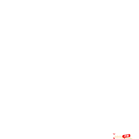
础。
此外，在临场调整方面，教练组展现出了超凡智慧，
根据现场情况及时改变战术，让每名球员都能最大限
度地发挥自己的优势。这种灵活机动性使得他们即便
遇到困难局面也能够迅速反弹，实现逆转或扩大领先
优势。
4、未来前景展望
随着赛季推进，广厦队若想继续保持当前良好态势，
需要加强针对性的训练和心理素质提升。尽管目前已
取得一定成绩，但依然有许多挑战等待着他们。例
如，对抗更强劲竞争者时，需要进一步磨合阵容，提
高应变能力，以适应不同风格打法带来的冲击。