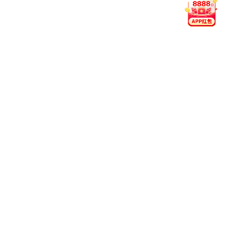
同时，对于孙铭徽而言，在接下来的比赛中如何维持
这种稳定性，将成为他职业生涯的重要考验。如果他
能继续保持这样良好的竞技状态，不仅会提升个人价
值，也将为整个球队注入更多信心，有助于争取更高
荣誉。
总体来看，如果广厦队能够合理应对未来挑战，并不
断进行自我调整与提升，那么他们有望在本赛季走得
更远，实现更辉煌成就，也期待看到他们在后续赛事
中的精彩表现。
总结：
综上所述，广厦队目前正处于一个充满希望的发展阶
段，以2-0领先夺赛点无疑为他们接下来的征程增添了
信心。而媒体人对于孙铭徽状态的不懈关注，也反映