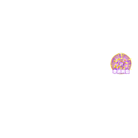
他积极鼓励年轻球员，并通过自身经验帮助他们成
长。这种团队精神和凝聚力，使得整个球队更加团
结，为追求更高目标共同努力。
3、球队战术分析
广厦队之所以能取得如此佳绩，与其明确而有效的战
术安排密切相关。从整体来看，该队采取的是快速进
攻与紧密防守相结合的方法。在进攻端，他们善于利
用快攻产生意想不到的效果，同时又不忽视阵地战中
的细腻配合，这使得对手难以预测其进攻方式。
防守端则是另一大亮点。广厦队强调团队协作，每位
球员都清楚自己的角色与职责，通过轮换与换防有效
遏制住对方核心球员的发展空间。同时，全场紧逼也
让对手难以轻松发起进攻，这为赢得比赛打下坚实基