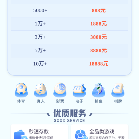
攻火力和严密的防守策略，在比赛中屡屡压制对手。
这支球队不仅具备个别球员的突出能力，更重要的是
他们形成了良好的团队默契。在与对手交锋时，广厦
队能够迅速调整战术，以应对不同局势，这显示出教
练组卓越的战术安排及临场指挥能力。
此外，广厦队在比赛中的耐心也值得称道。在面对强
敌时，他们并不会急于求成，而是通过稳扎稳打来逐
步建立领先优势。这样的策略让他们在关键时刻能够
把握机会，有效地转化为得分，这是他们能够实现2-0
领先的重要原因之一。
最后，值得一提的是，广厦队在主场作战时展现出的
强大气势更是给对手施加了巨大的心理压力。主场观
众热情洋溢，不断为球队加油助威，使得球员们更加