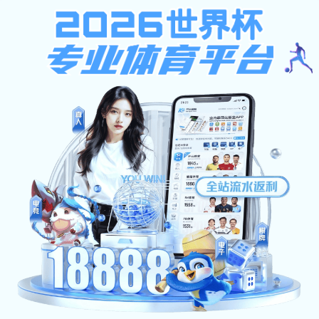
注册入口
IM官方
—— 比赛数据从