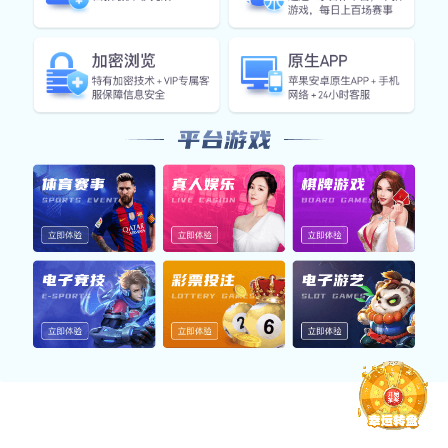
组织友谊赛方面显得积极性不足。这不仅影响了球队
整体实力，也让球迷对国家队的关注度下降，从而进
一步削弱了足球文化的发展。
2、国足世界排名持续下滑
与此同时，中国国家队的世界排名也呈现出持续下滑
态势。根据最新的数据统计，中国队已经跌出了亚洲
强队行列。这一变化不仅反映了球队整体实力的下
降，也暴露出训练体系和选拔机制存在的问题。
技术水平是影响国家队成绩的重要因素。近年来，我
国本土联赛虽然引进了一些外援，但这并没有有效地
提升本土球员的竞技水平。相反，由于过度依赖外
援，本土年轻球员缺乏锻炼机会，使得他们难以成长
为具备国际竞争力的人才。