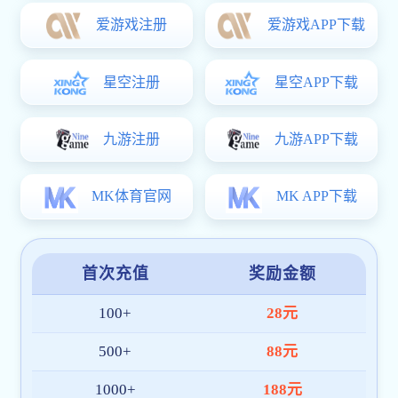
世界排名下滑现状分析
本文将围绕足协在2025年发布的数字年报，分析国足
比赛减少与世界排名下滑的现状。首先，我们将探讨
国足在比赛数量上的变化，尤其是近几年比赛次数的
显著减少，这一现象对球队发展产生了怎样的影响。
其次，将分析国足世界排名下滑的原因，包括技术水
平、青训体系以及管理层面的缺失。同时，我们还将
讨论如何通过改善青训和赛事安排来扭转这一趋势，
最后总结当前形势给中国足球带来的启示和未来展
望。
1、国足比赛数量锐减